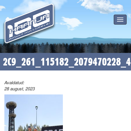
Toggle
navigat
2C9_261_115182_2079470228_4
Avaldatud:
28 august, 2023