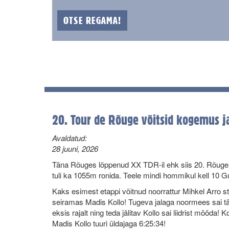
OTSE REGAMA!
20. Tour de Rõuge võitsid kogemus ja
Avaldatud:
28 juuni, 2026
Täna Rõuges lõppenud XX TDR-il ehk siis 20. Rõuge tu
tuli ka 1055m ronida. Teele mindi hommikul kell 10 Gun
Kaks esimest etappi võitnud noorrattur Mihkel Arro st
seiramas Madis Kollo! Tugeva jalaga noormees sai täna
eksis rajalt ning teda jälitav Kollo sai liidrist mööda!
Madis Kollo tuuri üldajaga 6:25:34!