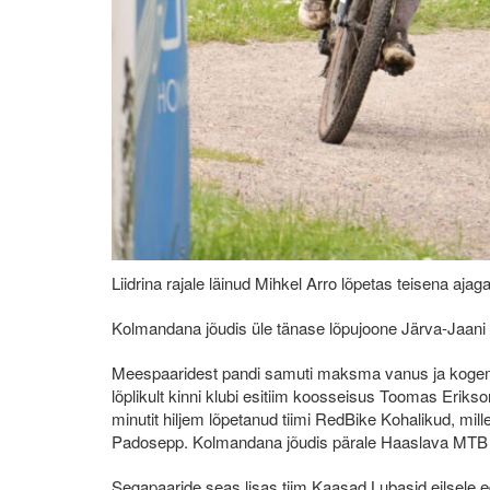
Liidrina rajale läinud Mihkel Arro lõpetas teisena ajaga 
Kolmandana jõudis üle tänase lõpujoone Järva-Jaani 
Meespaaridest pandi samuti maksma vanus ja kogemus
lõplikult kinni klubi esitiim koosseisus Toomas Eriks
minutit hiljem lõpetanud tiimi RedBike Kohalikud, mi
Padosepp. Kolmandana jõudis pärale Haaslava MTB p
Segapaaride seas lisas tiim Kaasad Lubasid eilsele ed