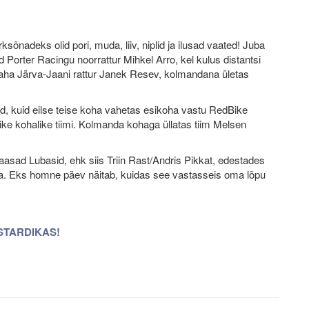
nadeks olid pori, muda, liiv, niplid ja ilusad vaated! Juba
nud Porter Racingu noorrattur Mihkel Arro, kel kulus distantsi
 maha Järva-Jaani rattur Janek Resev, kolmandana ületas
d, kuid eilse teise koha vahetas esikoha vastu RedBike
Bike kohalike tiimi. Kolmanda kohaga üllatas tiim Melsen
aasad Lubasid, ehk siis Triin Rast/Andris Pikkat, edestades
iga. Eks homne päev näitab, kuidas see vastasseis oma lõpu
STARDIKAS!