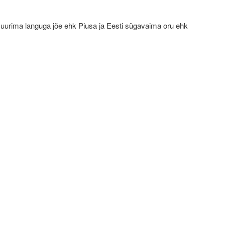
suurima languga jõe ehk Piusa ja Eesti sügavaima oru ehk