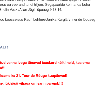
šeerus ca veerand tundi hiljem. Segapaaride kolmanda koha
Enelin Veski/Allan Jõgi, lõpuaeg 9:13:14.
omoo koosseisus Kadri Lehtme/Janika Kurgjärv, nende lõpuaeg
LALT!
ntud venna Ivoga tänavad taaskord kõiki neid, kes oma
a!!!
valdame ka 21. Tour de Rõuge kuupäevad!
age, lükhõsõ vihaga om sann paremb!!!