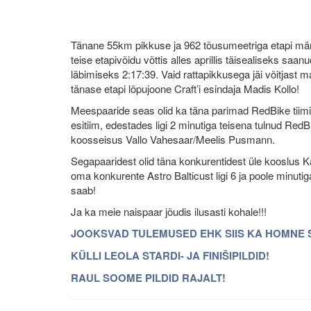
Tänane 55km pikkuse ja 962 tõusumeetriga etapi märksõ
teise etapivõidu võttis alles aprillis täisealiseks saa
läbimiseks 2:17:39. Vaid rattapikkusega jäi võitjast
tänase etapi lõpujoone Craft’i esindaja Madis Kollo!
Meespaaride seas olid ka täna parimad RedBike tiimi
esitiim, edestades ligi 2 minutiga teisena tulnud Red
koosseisus Vallo Vahesaar/Meelis Pusmann.
Segapaaridest olid täna konkurentidest üle kooslus K
oma konkurente Astro Balticust ligi 6 ja poole minut
saab!
Ja ka meie naispaar jõudis ilusasti kohale!!!
JOOKSVAD TULEMUSED EHK SIIS KA HOMNE 
KÜLLI LEOLA STARDI- JA FINIŠIPILDID!
RAUL SOOME PILDID RAJALT!