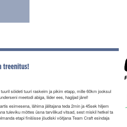
 treenitus!
uril sõideti tuuri raskeim ja pikim etapp, mille 60km jooksul
derseni meetodi abiga, liider ees, hagijad järel!
artis esimesena, lähima jälitajana teda 2min ja 45sek hiljem
 tuleviku mõttes üsna tarvilikud vitsad, sest miskil hetkel ta
 Kolmanda etapi finišisse jõudiski võitjana Team Craft esindaja