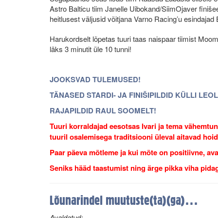
Astro Balticu tiim Janelle Uibokand/SiimOjaver fini
heitlusest väljusid võitjana Varno Racing’u esindajad 
Harukordselt lõpetas tuuri taas naispaar tiimist Mo
läks 3 minutit üle 10 tunni!
JOOKSVAD TULEMUSED!
TÄNASED STARDI- JA FINIŠIPILDID KÜLLI LEO
RAJAPILDID RAUL SOOMELT!
Tuuri korraldajad eesotsas Ivari ja tema vähemtu
tuuril osalemisega traditsiooni üleval aitavad hoid
Paar päeva mõtleme ja kui mõte on positiivne, a
Seniks hääd taastumist ning ärge pikka viha pid
Lõunarindel muutuste(ta)(ga)…
Avaldatud: