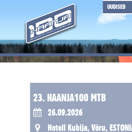
UUDISED
23. HAANJA100 MTB
26.09.2026
Hotell Kubija, Võru, ESTONI