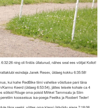
6:32:26 ning oli finišis üllatunud, nähes seal ees võitjat Kollot!
rattaklubi esindaja Janek Resev, üldaeg kokku 6:35:58!
, kui kahe RedBike tiimi vahelise võistluse pani täna
on/Karmo Keerd (üldaeg 6:53:54), jättes teisele kohale ca 4
lles sõitsid Rõuge oma poisid Mihkel Tammsalu ja Siim
eretiim koosseisus isa-poega Feeliks ja Roobert Teder!
ule täna veelgi, võttes oma klassi üldvõidu ajaga 7:18:06.