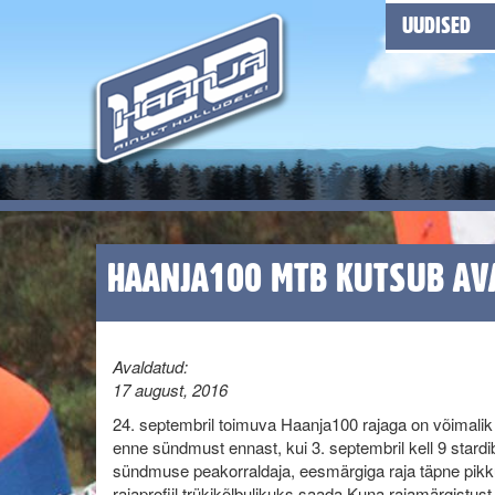
UUDISED
HAANJA100 MTB KUTSUB AV
Avaldatud:
17 august, 2016
24. septembril toimuva Haanja100 rajaga on võimalik 
enne sündmust ennast, kui 3. septembril kell 9 stardib 
sündmuse peakorraldaja, eesmärgiga raja täpne pikk
rajaprofiil trükikõlbulikuks saada.
Kuna rajamärgistust s