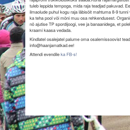
tuleb leppida tempoga, mida raja teadjad pakuvad. E
ilmaolude puhul kogu raja läbisõit mahtuma 8-9 tunni 
ka teha pool või mõni muu osa rehkendusest. Organi
nö ajutise TP spordijoogi, vee ja banaanidega, et po
kraami kaasa vedada.
Kindlatel osalejatel palume oma osalemissoovist tea
info@haanjamatkad.ee!
Attendi evendile
ka FB-s!