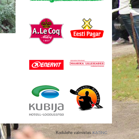
Kodulehe valmistas
KATING