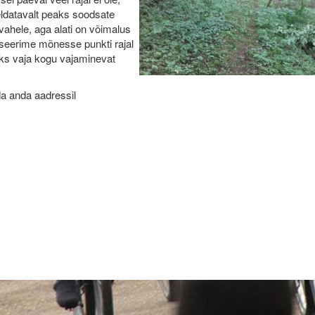
eldatavalt peaks soodsate
vahele, aga alati on võimalus
seerime mõnesse punkti rajal
leks vaja kogu vajaminevat
da anda aadressil