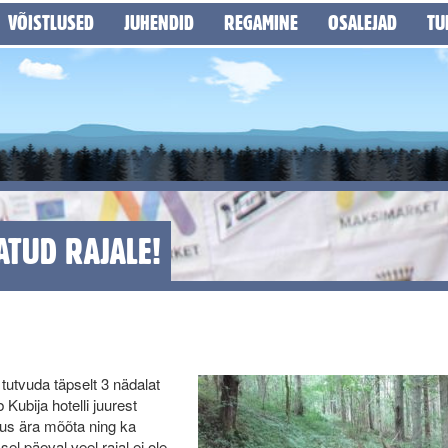
VÕISTLUSED
JUHENDID
REGAMINE
OSALEJAD
TU
ATUD RAJALE!
tutvuda täpselt 3 nädalat
Kubija hotelli juurest
us ära mõõta ning ka
el päeval veel rajal ei ole,