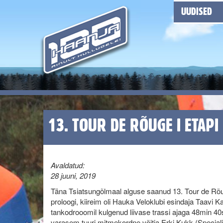
UUDISED
13. TOUR DE RÕUGE I ETAPI 
Avaldatud:
28 juuni, 2019
Täna Tsiatsungõlmaal alguse saanud 13. Tour de Rõ
proloogi, kiireim oli Hauka Veloklubi esindaja Taavi K
tankodrooomil kulgenud liivase trassi ajaga 48min 40
varasem tuuri mitmekordne võitja Erki Kukk (Specia