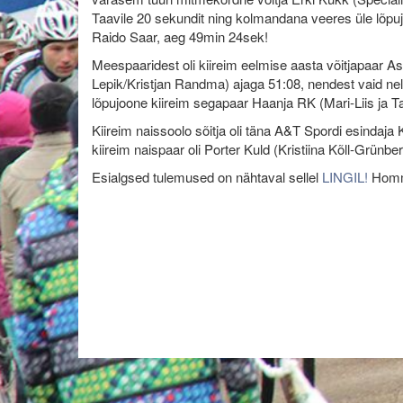
Taavile 20 sekundit ning kolmandana veeres üle lõp
Raido Saar, aeg 49min 24sek!
Meespaaridest oli kiireim eelmise aasta võitjapaar A
Lepik/Kristjan Randma) ajaga 51:08, nendest vaid neli
lõpujoone kiireim segapaar Haanja RK (Mari-Liis ja T
Kiireim naissoolo sõitja oli täna A&T Spordi esindaja K
kiireim naispaar oli Porter Kuld (Kristiina Kõll-Grünbe
Esialgsed tulemused on nähtaval sellel
LINGIL!
Homme