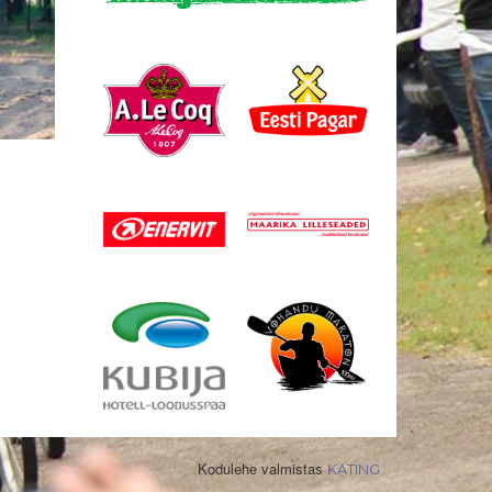
Kodulehe valmistas
KATING