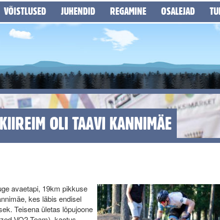
VÕISTLUSED
JUHENDID
REGAMINE
OSALEJAD
TU
KIIREIM OLI TAAVI KANNIMÄE
uge avaetapi, 19km pikkuse
annimäe, kes läbis endisel
sek. Teisena ületas lõpujoone
lized VO2 Team), kaotus