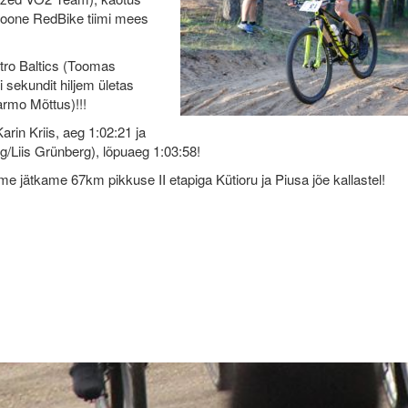
ujoone RedBike tiimi mees
stro Baltics (Toomas
 sekundit hiljem ületas
armo Mõttus)!!!
arin Kriis, aeg 1:02:21 ja
rg/Liis Grünberg), lõpuaeg 1:03:58!
 jätkame 67km pikkuse II etapiga Kütioru ja Piusa jõe kallastel!