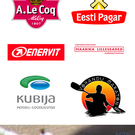
Kodulehe valmistas
KATING