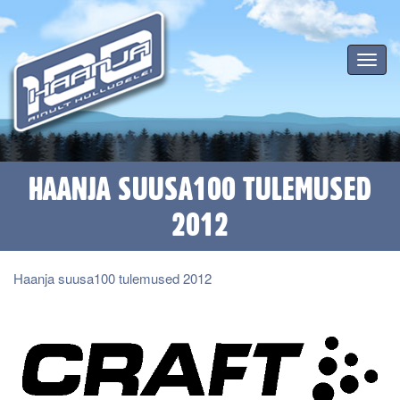
Toggle
navigat
HAANJA SUUSA100 TULEMUSED
2012
Haanja suusa100 tulemused 2012