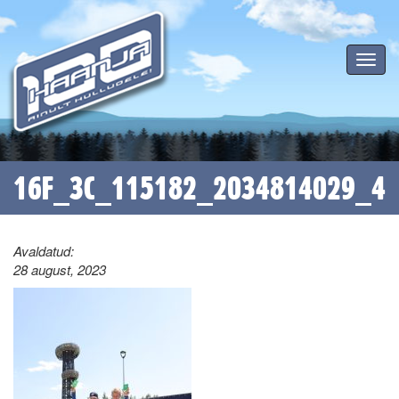
Toggle
navigat
16F_3C_115182_2034814029_4
Avaldatud:
28 august, 2023