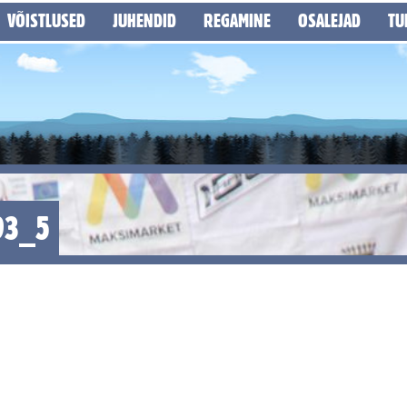
VÕISTLUSED
JUHENDID
REGAMINE
OSALEJAD
TU
93_5