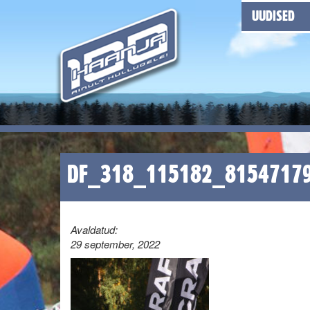
UUDISED
DF_318_115182_8154717
Avaldatud:
29 september, 2022