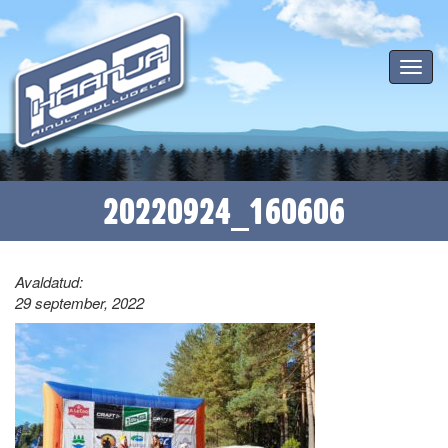
Toggle
navigat
20220924_160606
Avaldatud:
29 september, 2022