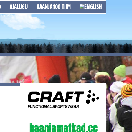
D
AJALUGU
HAANJA100 TIIM