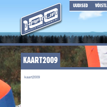
UUDISED
VÕIST
KAART2009
kaart2009