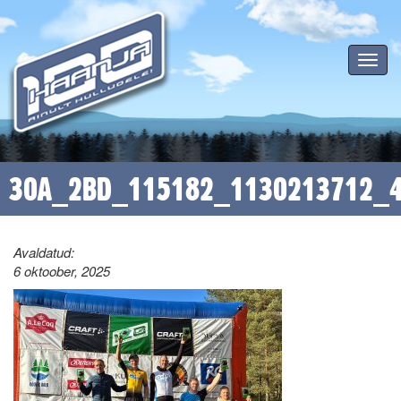
Toggle
navigat
30A_2BD_115182_1130213712_
Avaldatud:
6 oktoober, 2025