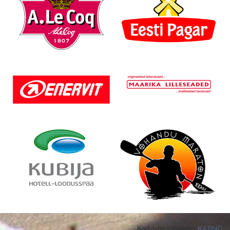
Kodulehe valmistas
KATING