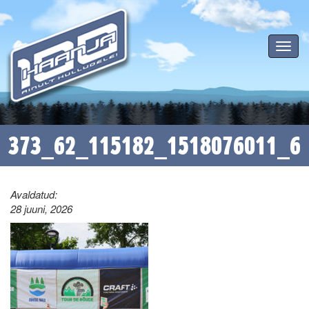
Toggle
navigat
373_62_115182_1518076011_6
Avaldatud:
28 juuni, 2026