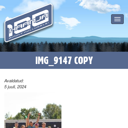
Toggle
navigat
IMG_9147 COPY
Avaldatud:
5 juuli, 2024