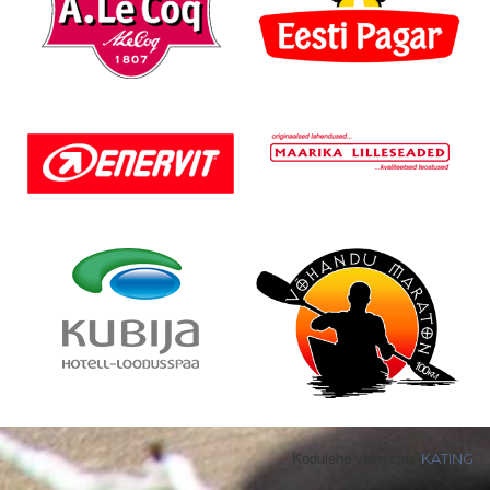
Kodulehe valmistas
KATING