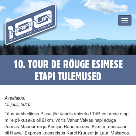
Toggle
navigat
10. TOUR DE RÕUGE ESIMESE
ETAPI TULEMUSED
Avaldatud:
15 juuli, 2016
Täna Vahtseliinas Piusa jõe kandis sõidetud TdR esimese etapi,
mille pikkuseks oli 21km, võitis Vahur Valvas napi eduga
Joonas Maanurme ja Kristjan Randma ees. Kiireim meespaar
oli Hawaii Express koosseisus Karel Kruuser ja Lauri Malsroos.