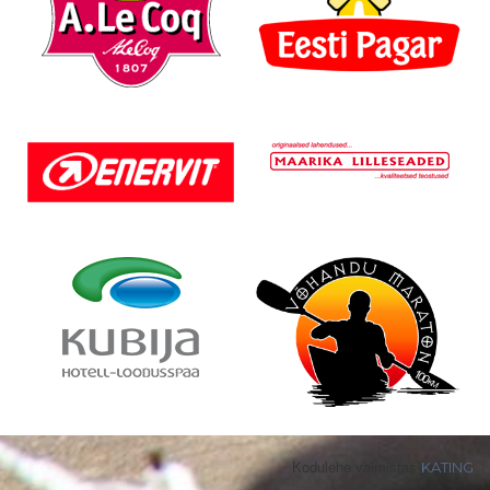
Kodulehe valmistas
KATING