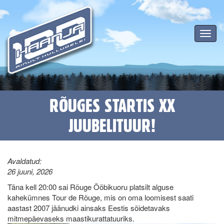
Toggle
navigat
RÕUGES STARTIS XX
JUUBELITUUR!
Avaldatud:
26 juuni, 2026
Täna kell 20:00 sai Rõuge Ööbikuoru platsilt alguse
kahekümnes Tour de Rõuge, mis on oma loomisest saati
aastast 2007 jäänudki ainsaks Eestis sõidetavaks
mitmepäevaseks maastikurattatuuriks.