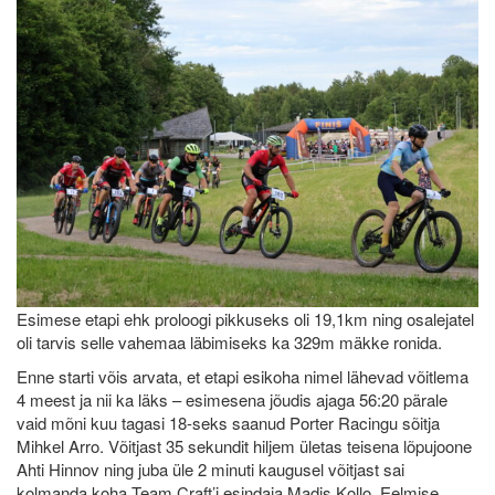
Esimese etapi ehk proloogi pikkuseks oli 19,1km ning osalejatel
oli tarvis selle vahemaa läbimiseks ka 329m mäkke ronida.
Enne starti võis arvata, et etapi esikoha nimel lähevad võitlema
4 meest ja nii ka läks – esimesena jõudis ajaga 56:20 pärale
vaid mõni kuu tagasi 18-seks saanud Porter Racingu sõitja
Mihkel Arro. Võitjast 35 sekundit hiljem ületas teisena lõpujoone
Ahti Hinnov ning juba üle 2 minuti kaugusel võitjast sai
kolmanda koha Team Craft’i esindaja Madis Kollo. Eelmise