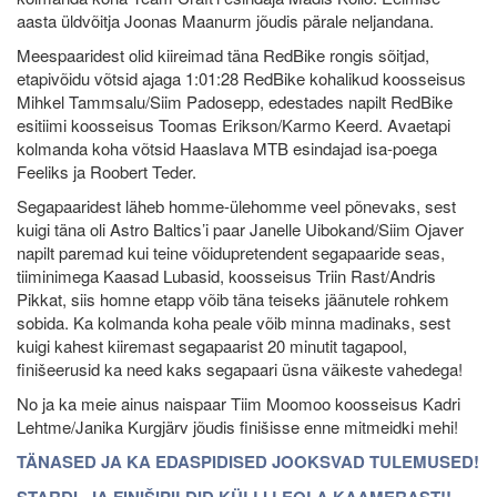
aasta üldvõitja Joonas Maanurm jõudis pärale neljandana.
Meespaaridest olid kiireimad täna RedBike rongis sõitjad,
etapivõidu võtsid ajaga 1:01:28 RedBike kohalikud koosseisus
Mihkel Tammsalu/Siim Padosepp, edestades napilt RedBike
esitiimi koosseisus Toomas Erikson/Karmo Keerd. Avaetapi
kolmanda koha võtsid Haaslava MTB esindajad isa-poega
Feeliks ja Roobert Teder.
Segapaaridest läheb homme-ülehomme veel põnevaks, sest
kuigi täna oli Astro Baltics’i paar Janelle Uibokand/Siim Ojaver
napilt paremad kui teine võidupretendent segapaaride seas,
tiiminimega Kaasad Lubasid, koosseisus Triin Rast/Andris
Pikkat, siis homne etapp võib täna teiseks jäänutele rohkem
sobida. Ka kolmanda koha peale võib minna madinaks, sest
kuigi kahest kiiremast segapaarist 20 minutit tagapool,
finišeerusid ka need kaks segapaari üsna väikeste vahedega!
No ja ka meie ainus naispaar Tiim Moomoo koosseisus Kadri
Lehtme/Janika Kurgjärv jõudis finišisse enne mitmeidki mehi!
TÄNASED JA KA EDASPIDISED JOOKSVAD TULEMUSED!
STARDI- JA FINIŠIPILDID KÜLLI LEOLA KAAMERAST!!