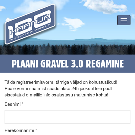
Toggle
navigat
PLAANI GRAVEL 3.0 REGAMINE
Täida registreerimisvorm, tärniga väljad on kohustuslikud!
Peale vormi saatmist saadetakse 24h jooksul teie poolt
sisestatud e-mailile info osalustasu maksmise kohta!
Eesnimi *
Perekonnanimi *