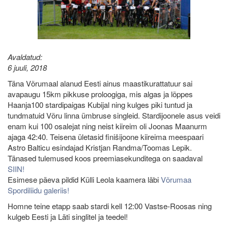
Avaldatud:
6 juuli, 2018
Täna Võrumaal alanud Eesti ainus maastikurattatuur sai
avapaugu 15km pikkuse proloogiga, mis algas ja lõppes
Haanja100 stardipaigas Kubijal ning kulges piki tuntud ja
tundmatuid Võru linna ümbruse singleid. Stardijoonele asus veidi
enam kui 100 osalejat ning neist kiireim oli Joonas Maanurm
ajaga 42:40. Teisena ületasid finišijoone kiireima meespaari
Astro Balticu esindajad Kristjan Randma/Toomas Lepik.
Tänased tulemused koos preemiasekunditega on saadaval
SIIN!
Esimese päeva pildid Külli Leola kaamera läbi
Võrumaa
Spordiliidu galeriis!
Homne teine etapp saab stardi kell 12:00 Vastse-Roosas ning
kulgeb Eesti ja Läti singlitel ja teedel!