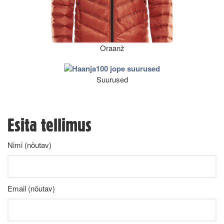
Oraanž
Suurused
Esita tellimus
Nimi (nõutav)
Email (nõutav)